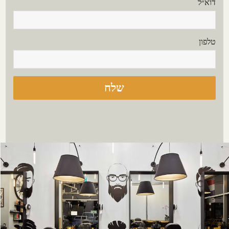
דוא״ל
טלפון